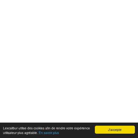
Lexcalibur utilise des cookies afin de rendre votre expérience
J'accepte
utilisateur plus agréable.
En savoir plus