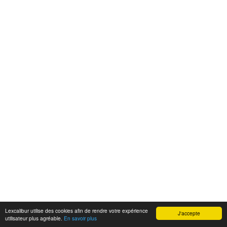
Lexcalibur utilise des cookies afin de rendre votre expérience
J'accepte
utilisateur plus agréable.
En savoir plus