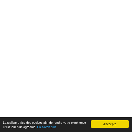
Lexcalibur utilise des cookies afin de rendre votre expérience
J'accepte
utilisateur plus agréable.
En savoir plus