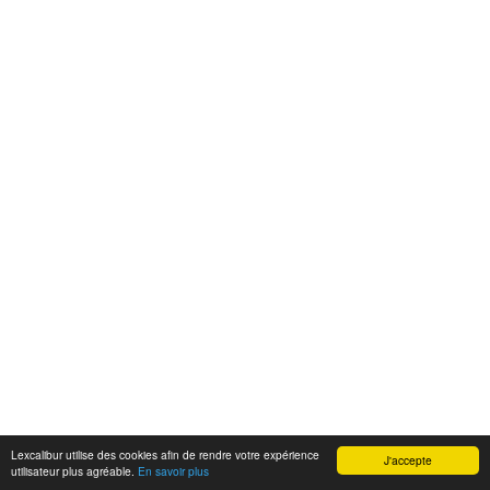
Lexcalibur utilise des cookies afin de rendre votre expérience
J'accepte
utilisateur plus agréable.
En savoir plus