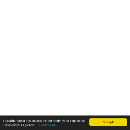
Lexcalibur utilise des cookies afin de rendre votre expérience
J'accepte
utilisateur plus agréable.
En savoir plus