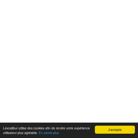
Lexcalibur utilise des cookies afin de rendre votre expérience
J'accepte
utilisateur plus agréable.
En savoir plus