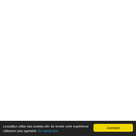
Lexcalibur utilise des cookies afin de rendre votre expérience
J'accepte
utilisateur plus agréable.
En savoir plus