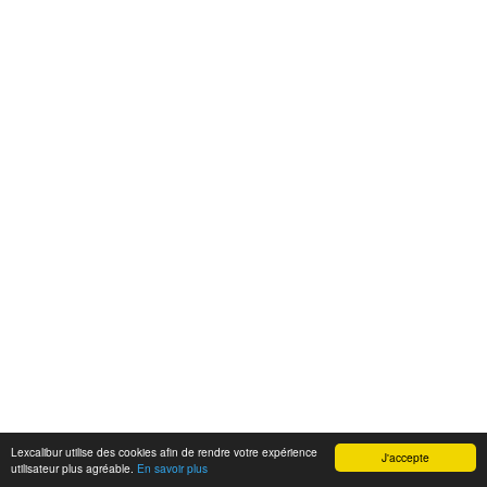
Lexcalibur utilise des cookies afin de rendre votre expérience
J'accepte
utilisateur plus agréable.
En savoir plus