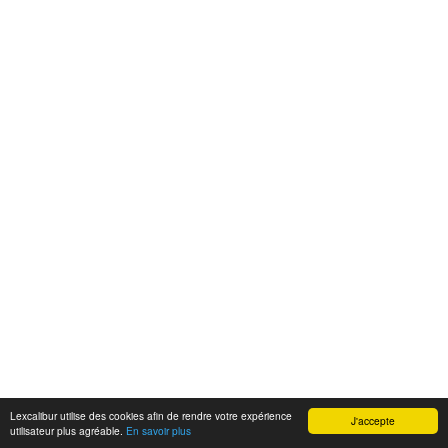
Lexcalibur utilise des cookies afin de rendre votre expérience
J'accepte
utilisateur plus agréable.
En savoir plus