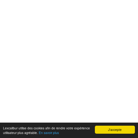
Lexcalibur utilise des cookies afin de rendre votre expérience
J'accepte
utilisateur plus agréable.
En savoir plus