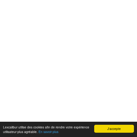
Lexcalibur utilise des cookies afin de rendre votre expérience
J'accepte
utilisateur plus agréable.
En savoir plus