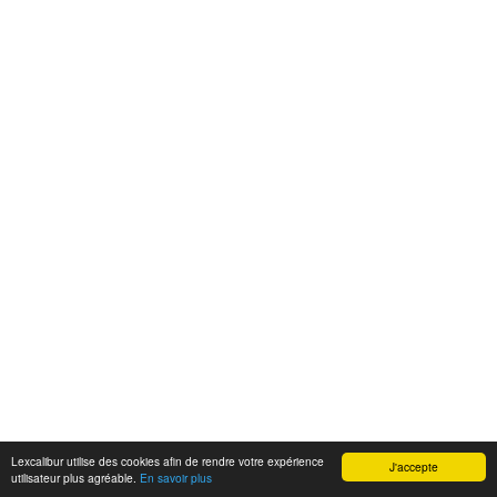
Lexcalibur utilise des cookies afin de rendre votre expérience
J'accepte
utilisateur plus agréable.
En savoir plus