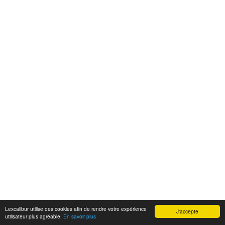
Lexcalibur utilise des cookies afin de rendre votre expérience
J'accepte
utilisateur plus agréable.
En savoir plus