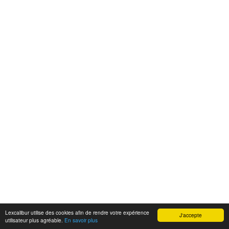
Lexcalibur utilise des cookies afin de rendre votre expérience
J'accepte
utilisateur plus agréable.
En savoir plus