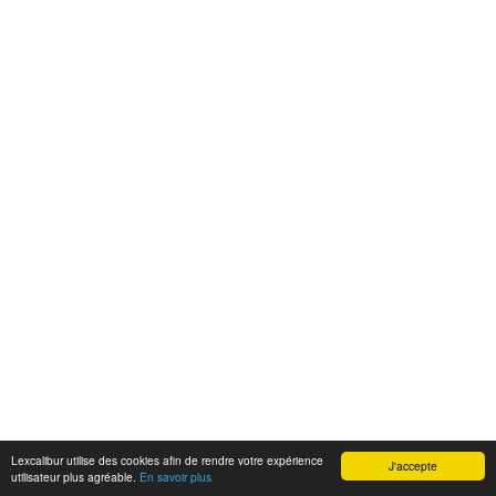
Lexcalibur utilise des cookies afin de rendre votre expérience
J'accepte
utilisateur plus agréable.
En savoir plus