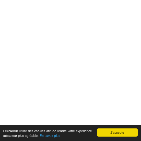
Lexcalibur utilise des cookies afin de rendre votre expérience
J'accepte
utilisateur plus agréable.
En savoir plus