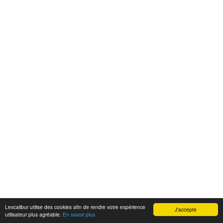
Lexcalibur utilise des cookies afin de rendre votre expérience
J'accepte
utilisateur plus agréable.
En savoir plus