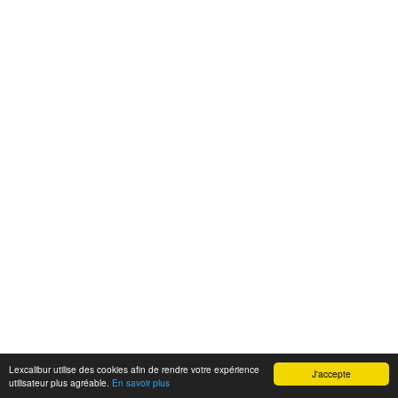
Lexcalibur utilise des cookies afin de rendre votre expérience
J'accepte
utilisateur plus agréable.
En savoir plus