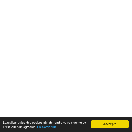
Lexcalibur utilise des cookies afin de rendre votre expérience
J'accepte
utilisateur plus agréable.
En savoir plus