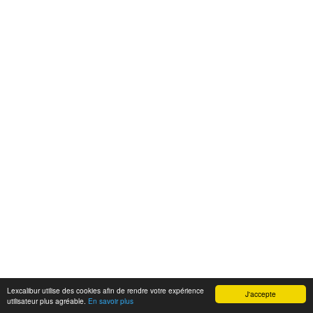
Lexcalibur utilise des cookies afin de rendre votre expérience
J'accepte
utilisateur plus agréable.
En savoir plus