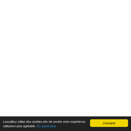
Lexcalibur utilise des cookies afin de rendre votre expérience
J'accepte
utilisateur plus agréable.
En savoir plus