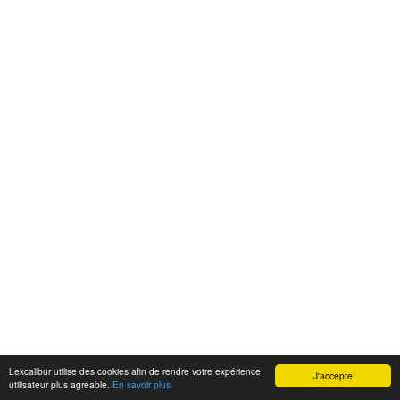
Lexcalibur utilise des cookies afin de rendre votre expérience
J'accepte
utilisateur plus agréable.
En savoir plus