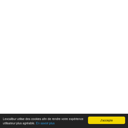
Lexcalibur utilise des cookies afin de rendre votre expérience
J'accepte
utilisateur plus agréable.
En savoir plus