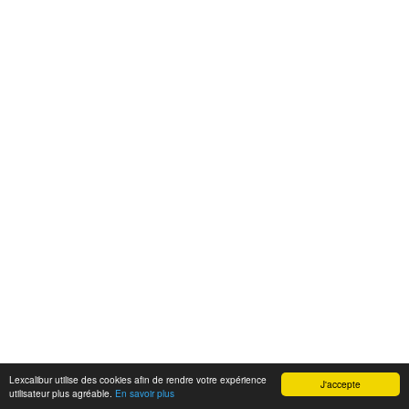
Lexcalibur utilise des cookies afin de rendre votre expérience
J'accepte
utilisateur plus agréable.
En savoir plus