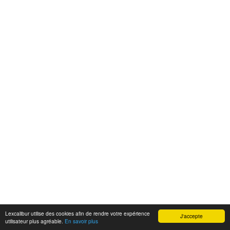
Lexcalibur utilise des cookies afin de rendre votre expérience
J'accepte
utilisateur plus agréable.
En savoir plus