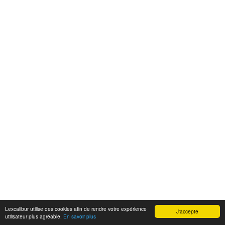
Lexcalibur utilise des cookies afin de rendre votre expérience
J'accepte
utilisateur plus agréable.
En savoir plus