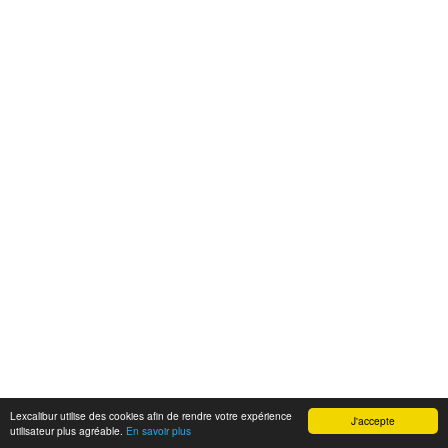
Lexcalibur utilise des cookies afin de rendre votre expérience
J'accepte
utilisateur plus agréable.
En savoir plus