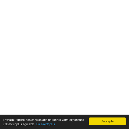
Lexcalibur utilise des cookies afin de rendre votre expérience
J'accepte
utilisateur plus agréable.
En savoir plus