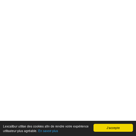
Lexcalibur utilise des cookies afin de rendre votre expérience
J'accepte
utilisateur plus agréable.
En savoir plus